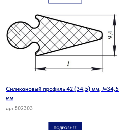
Силиконовый профиль 42 (34,5) мм,
l
=34,5
мм
арт.802303
ПОДРОБНЕЕ