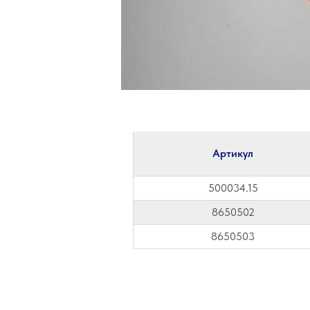
Артикул
500034.15
8650502
8650503